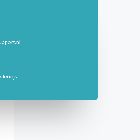
pport.nl
 1
odenrijs