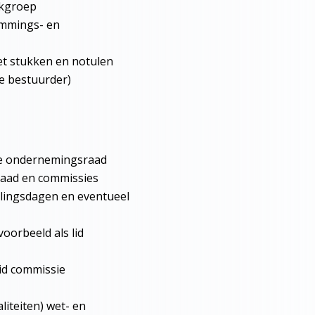
rkgroep
emmings- en
et stukken en notulen
e bestuurder)
de ondernemingsraad
raad en commissies
olingsdagen en eventueel
oorbeeld als lid
lid commissie
liteiten) wet- en