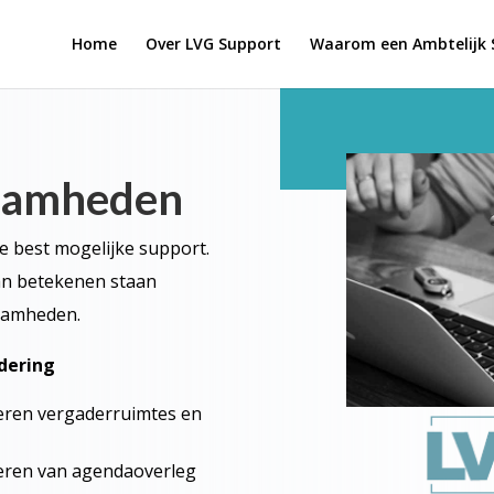
Home
Over LVG Support
Waarom een Ambtelijk S
aamheden
de best mogelijke support.
kan betekenen staan
aamheden.
dering
eren vergaderruimtes en
voeren van agendaoverleg